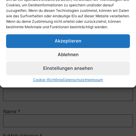
Schreibe einen Kommentar
Cookies, um Geräteinformationen zu speichern und/oder darauf
zuzugreifen. Wenn du diesen Technologien zustimmst, können wir Daten
Deine E-Mail-Adresse wird nicht veröffentlicht.
wie das Surfverhalten oder eindeutige IDs auf dieser Website verarbeiten.
Erforderliche Felder sind mit
*
markiert
Wenn du deine Zustimmung nicht erteilst oder zurückziehst, können
bestimmte Merkmale und Funktionen beeinträchtigt werden.
Kommentar
*
Akzeptieren
Ablehnen
Einstellungen ansehen
Cookie-Richtlinie
Datenschutz
Impressum
Name
*
E-Mail-Adresse
*